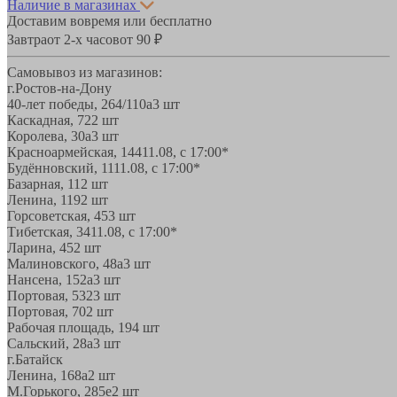
Наличие в магазинах
Доставим вовремя или бесплатно
Завтра
от 2-х часов
от 90 ₽
Самовывоз из магазинов:
г.Ростов-на-Дону
40-лет победы, 264/110а
3 шт
Каскадная, 72
2 шт
Королева, 30а
3 шт
Красноармейская, 144
11.08, с 17:00*
Будённовский, 11
11.08, с 17:00*
Базарная, 11
2 шт
Ленина, 119
2 шт
Горсоветская, 45
3 шт
Тибетская, 34
11.08, с 17:00*
Ларина, 45
2 шт
Малиновского, 48а
3 шт
Нансена, 152а
3 шт
Портовая, 532
3 шт
Портовая, 70
2 шт
Рабочая площадь, 19
4 шт
Сальский, 28a
3 шт
г.Батайск
Ленина, 168а
2 шт
М.Горького, 285е
2 шт