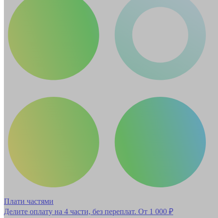
Плати частями
Делите оплату на 4 части, без переплат.
От 1 000 ₽