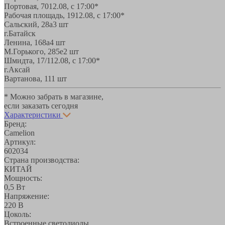
Портовая, 70
12.08, с 17:00*
Рабочая площадь, 19
12.08, с 17:00*
Сальский, 28a
3 шт
г.Батайск
Ленина, 168а
4 шт
М.Горького, 285е
2 шт
Шмидта, 17/1
12.08, с 17:00*
г.Аксай
Вартанова, 11
1 шт
* Можно забрать в магазине,
если заказать сегодня
Характеристики
Бренд:
Camelion
Артикул:
602034
Страна производства:
КИТАЙ
Мощность:
0,5 Вт
Напряжение:
220 В
Цоколь:
Встроенные светодиоды