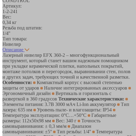
CONDTROL
Артикул:
1-2-241
Вес:
0,34 кг
Резьба под штатив:
1/4''
Тип товара:
Нивелир
Описание
Лазерный нивелир EFX 360-2 – многофункциональный
инструмент, который станет вашим надежным помощником
при укладке керамической плитки, напольных покрытий,
монтаже потолков и перегородок, выравнивании стен, полов
и других задач, требующих точной и качественной разметки.
Особенности:
Компактный корпус с высокой степенью
защиты от ударов
Наличие интегрированных аксессуаров
Эргономичный дизайн
Вертикаль и горизонталь с
разверткой в 360 градусов
Технические характеристики:
Элементы питания: 3.7В 3000 мАч Li-Ion аккумулятор
Тип
лазера: 635 нм
Уровень пыле- и влагозащиты: IP54
Температура эксплуатации: 0°C…+50°C
Габаритные
размеры: 112x50x98 мм
Вес: 340 г
Точность
самовыравнивания: ± 0,3 мм/м
Диапазон
самовыравнивания: ±5°
Тип резьбы: 1/4''
Температура