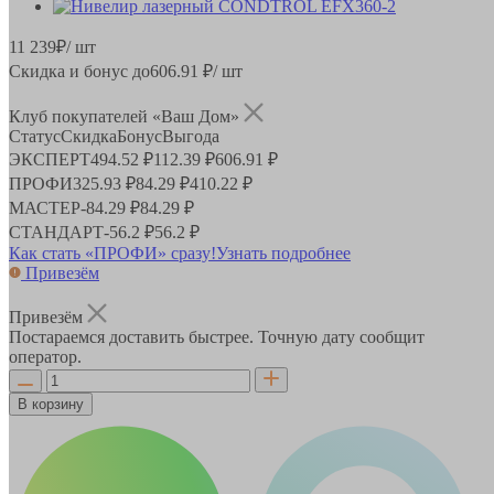
11 239
₽
/ шт
Скидка и бонус до
606.91
₽/ шт
Клуб покупателей «Ваш Дом»
Статус
Скидка
Бонус
Выгода
ЭКСПЕРТ
494.52 ₽
112.39 ₽
606.91 ₽
ПРОФИ
325.93 ₽
84.29 ₽
410.22 ₽
МАСТЕР
-
84.29 ₽
84.29 ₽
СТАНДАРТ
-
56.2 ₽
56.2 ₽
Как стать «ПРОФИ» сразу!
Узнать подробнее
Привезём
Привезём
Постараемся доставить быстрее. Точную дату сообщит
оператор.
В корзину