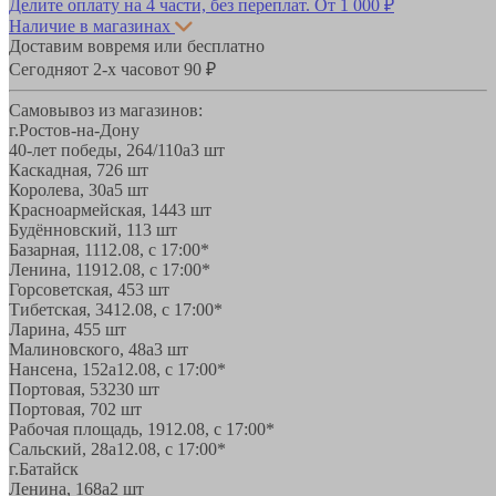
Делите оплату на 4 части, без переплат.
От 1 000 ₽
Наличие в магазинах
Доставим вовремя или бесплатно
Сегодня
от 2-х часов
от 90 ₽
Самовывоз из магазинов:
г.Ростов-на-Дону
40-лет победы, 264/110а
3 шт
Каскадная, 72
6 шт
Королева, 30а
5 шт
Красноармейская, 144
3 шт
Будённовский, 11
3 шт
Базарная, 11
12.08, с 17:00*
Ленина, 119
12.08, с 17:00*
Горсоветская, 45
3 шт
Тибетская, 34
12.08, с 17:00*
Ларина, 45
5 шт
Малиновского, 48а
3 шт
Нансена, 152а
12.08, с 17:00*
Портовая, 532
30 шт
Портовая, 70
2 шт
Рабочая площадь, 19
12.08, с 17:00*
Сальский, 28a
12.08, с 17:00*
г.Батайск
Ленина, 168а
2 шт