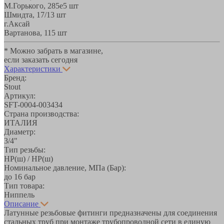
М.Горького, 285е
5 шт
Шмидта, 17/1
3 шт
г.Аксай
Вартанова, 11
5 шт
* Можно забрать в магазине,
если заказать сегодня
Характеристики
Бренд:
Stout
Артикул:
SFT-0004-003434
Страна производства:
ИТАЛИЯ
Диаметр:
3/4"
Тип резьбы:
НР(ш) / НР(ш)
Номинальное давление, МПа (Бар):
до 16 бар
Тип товара:
Ниппель
Описание
Латунные резьбовые фитинги предназначены для соединения
стальных труб при монтаже трубопроводной сети в единую