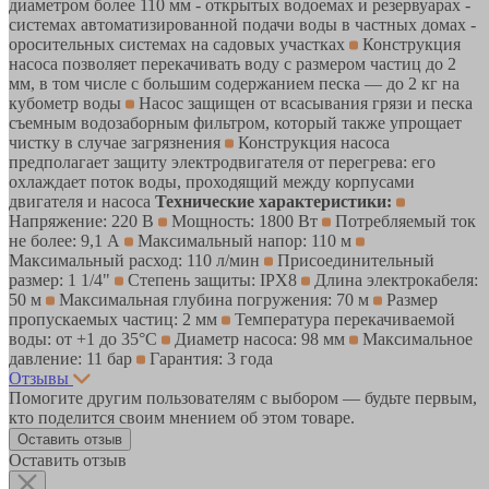
диаметром более 110 мм - открытых водоемах и резервуарах -
системах автоматизированной подачи воды в частных домах -
оросительных системах на садовых участках
Конструкция
насоса позволяет перекачивать воду с размером частиц до 2
мм, в том числе с большим содержанием песка — до 2 кг на
кубометр воды
Насос защищен от всасывания грязи и песка
съемным водозаборным фильтром, который также упрощает
чистку в случае загрязнения
Конструкция насоса
предполагает защиту электродвигателя от перегрева: его
охлаждает поток воды, проходящий между корпусами
двигателя и насоса
Технические характеристики:
Напряжение: 220 В
Мощность: 1800 Вт
Потребляемый ток
не более: 9,1 А
Максимальный напор: 110 м
Максимальный расход: 110 л/мин
Присоединительный
размер: 1 1/4"
Степень защиты: IPХ8
Длина электрокабеля:
50 м
Максимальная глубина погружения: 70 м
Размер
пропускаемых частиц: 2 мм
Температура перекачиваемой
воды: от +1 до 35°С
Диаметр насоса: 98 мм
Максимальное
давление: 11 бар
Гарантия: 3 года
Отзывы
Помогите другим пользователям с выбором — будьте первым,
кто поделится своим мнением об этом товаре.
Оставить отзыв
Оставить отзыв