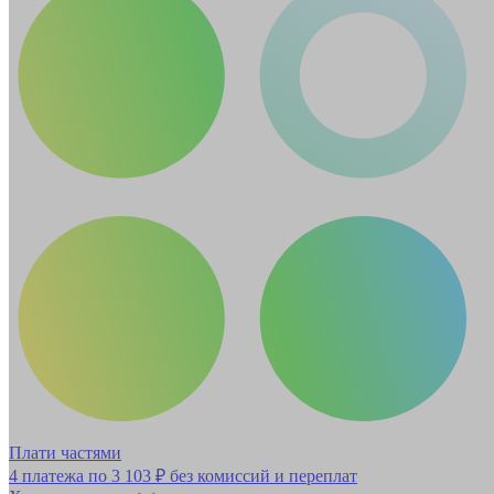
Плати частями
4 платежа по
3 103 ₽
без комиссий и переплат