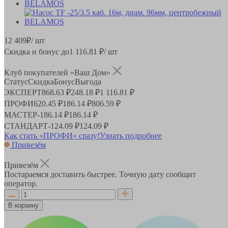
12 409
₽
/ шт
Скидка и бонус до
1 116.81
₽/ шт
Клуб покупателей «Ваш Дом»
Статус
Скидка
Бонус
Выгода
ЭКСПЕРТ
868.63 ₽
248.18 ₽
1 116.81 ₽
ПРОФИ
620.45 ₽
186.14 ₽
806.59 ₽
МАСТЕР
-
186.14 ₽
186.14 ₽
СТАНДАРТ
-
124.09 ₽
124.09 ₽
Как стать «ПРОФИ» сразу!
Узнать подробнее
Привезём
Привезём
Постараемся доставить быстрее. Точную дату сообщит
оператор.
В корзину