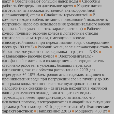
шахт
Обеспечивают большой напор воды
Способны
работать беспрерывно длительное время
Корпус насоса
изготовлен из высококачественной антикоррозийной
(нержавеющей) стали
Снабжены термозащитой
В
комплект входит кабель питания, позволяющий подключить
погружной насос без использования дополнительного кабеля
(длина кабеля указана в тех. характеристиках)
Рабочее
колесо: полимер (рабочие колеса и лопаточные отводы
изготовлены из материала, имеющего высокую
износоустойчивость при перекачивании воды с содержанием
песка до 180 г/м3)
Рабочий конец вала: нержавеющая сталь
Механическое уплотнение: керамика – графит — NBR
«Плавающие» рабочие колеса
Электродвигатель: -
однофазный с масляным охлаждением - электродвигатель
стабильно работает в условиях больших перепадов
напряжения, так как обмотка рассчитана на 220В для
перегрузок +/- 10% Электродвигатель надежно защищен от
проникновения воды при погружении его на глубину до 80м
от зеркала воды, что позволяет эксплуатировать насос в
малодебитных скважинах - двигатель находится в масляной
ванне для лучшего охлаждения и защиты от воды -
термозащита имеет принудительную активацию, что
исключает поломку электродвигателя в аварийных ситуациях
- режим работы мотора: S1 (продолжительный)
Технические
характеристики:
Напряжение: 220 В
Мощность: 450 Вт