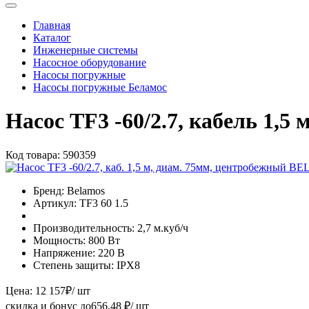
Главная
Каталог
Инженерные системы
Насосное оборудование
Насосы погружные
Насосы погружные Беламос
Насос TF3 -60/2.7, кабель 1
Код товара:
590359
Бренд:
Belamos
Артикул:
TF3 60 1.5
Производительность:
2,7 м.куб/ч
Мощность:
800 Вт
Напряжение:
220 В
Степень защиты:
IPX8
Цена:
12 157
₽
/ шт
скидка и бонус до
656.48
₽/ шт