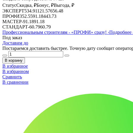
Статус
Скидка, ₽
Бонус, ₽
Выгода, ₽
ЭКСПЕРТ
534.91
121.57
656.48
ПРОФИ
352.55
91.18
443.73
МАСТЕР
-
91.18
91.18
СТАНДАРТ
-
60.79
60.79
Профессиональным строителям -
«ПРОФИ»
сразу!
›
Подробнее 
Под заказ
Доставим до
Постараемся доставить быстрее. Точную дату сообщит оператор
В корзину
В избранное
В избранном
Сравнить
В сравнении