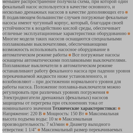
меньшее распространение получила схема, при которой один
фекальный насос используется в качестве основного, и
несколько дренажных насосов в качестве дополняющих его
В подавляющем большинстве случаев погружные фекальные
насосы имеют чугунный корпус, который, благодаря своей
устойчивости к воздействию кислой среды, обеспечивает
отличные эксплуатационные характеристики оборудованию
Многие модели таких насосов оснащаются специальными
поплавковыми выключателями, обеспечивающими
возможность использовать насосное оборудование в
автоматическом режиме работы
Все погружные насосы
оснащены автоматическими поплавковыми выключателями.
Поплавковые выключатели в автоматическом режиме
останавливают работу фекального насоса при падении уровня
перекачиваемой жидкости ниже установленного, и
возобновляют – при достижении нормального уровня для
работы насоса. Положение поплавка-выключателя можно
регулировать при различных уровнях погружения
Электродвигатели дренажных (фекальных) насосов
защищены от перегрева при отклонениях тока от
номинального значения
Технические характеристики:
Напряжение: 220 В
Мощность: 150 Вт
Максимальная
высота подъема воды: 10 м
Максимальная
производительность: 7 м3/мин
Диаметр выходного
отверстия: 1 1/4"
Максимальный размер перекачиваемых