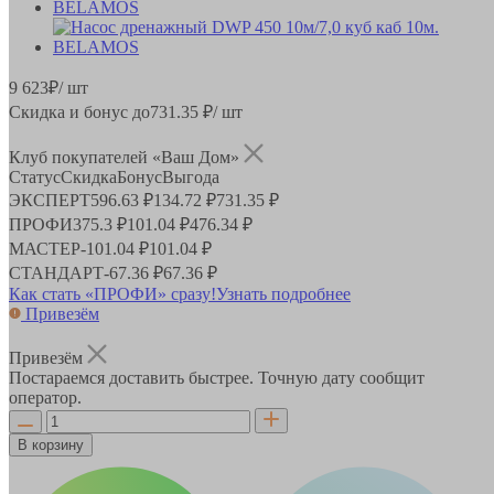
9 623
₽
/ шт
Скидка и бонус до
731.35
₽/ шт
Клуб покупателей «Ваш Дом»
Статус
Скидка
Бонус
Выгода
ЭКСПЕРТ
596.63 ₽
134.72 ₽
731.35 ₽
ПРОФИ
375.3 ₽
101.04 ₽
476.34 ₽
МАСТЕР
-
101.04 ₽
101.04 ₽
СТАНДАРТ
-
67.36 ₽
67.36 ₽
Как стать «ПРОФИ» сразу!
Узнать подробнее
Привезём
Привезём
Постараемся доставить быстрее. Точную дату сообщит
оператор.
В корзину