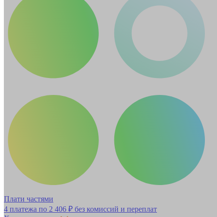
Плати частями
4 платежа по
2 406 ₽
без комиссий и переплат