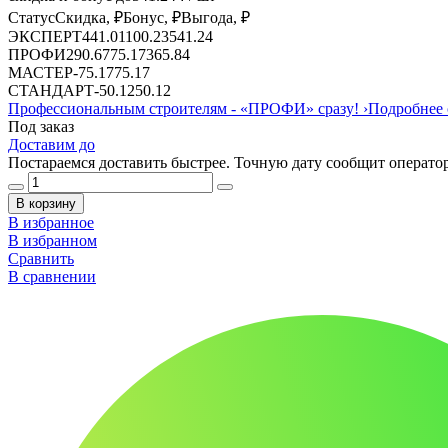
Статус
Скидка, ₽
Бонус, ₽
Выгода, ₽
ЭКСПЕРТ
441.01
100.23
541.24
ПРОФИ
290.67
75.17
365.84
МАСТЕР
-
75.17
75.17
СТАНДАРТ
-
50.12
50.12
Профессиональным строителям -
«ПРОФИ»
сразу!
›
Подробнее 
Под заказ
Доставим до
Постараемся доставить быстрее. Точную дату сообщит оператор
В корзину
В избранное
В избранном
Сравнить
В сравнении