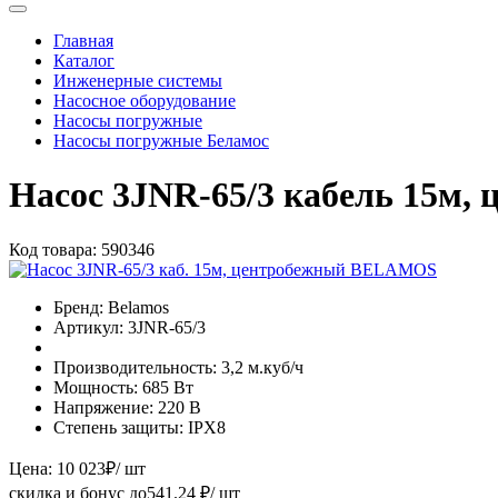
Главная
Каталог
Инженерные системы
Насосное оборудование
Насосы погружные
Насосы погружные Беламос
Насос 3JNR-65/3 кабель 15м
Код товара:
590346
Бренд:
Belamos
Артикул:
3JNR-65/3
Производительность:
3,2 м.куб/ч
Мощность:
685 Вт
Напряжение:
220 В
Степень защиты:
IPX8
Цена:
10 023
₽
/ шт
скидка и бонус до
541.24
₽/ шт