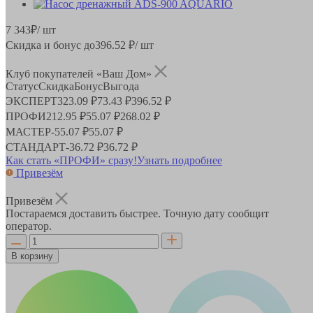
7 343
₽
/ шт
Скидка и бонус до
396.52
₽/ шт
Клуб покупателей «Ваш Дом»
Статус
Скидка
Бонус
Выгода
ЭКСПЕРТ
323.09 ₽
73.43 ₽
396.52 ₽
ПРОФИ
212.95 ₽
55.07 ₽
268.02 ₽
МАСТЕР
-
55.07 ₽
55.07 ₽
СТАНДАРТ
-
36.72 ₽
36.72 ₽
Как стать «ПРОФИ» сразу!
Узнать подробнее
Привезём
Привезём
Постараемся доставить быстрее. Точную дату сообщит
оператор.
В корзину