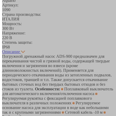
Aquario
Артикул:
1090
Страна производства:
ИТАЛИЯ
Мощность:
300 Вт
Напряжение:
220 В
Степень защиты:
IP68
Описание
Погружной дренажный насос ADS-900 предназначен для
перекачивания чистой и грязной воды, содержащей твердые
включения и загрязнения во взвеси (кроме
длинноволокнистых включений). Применяется для
периодического откачивания воды из затопленных подвалов,
водостоков, траншей и т.п. Также допускается откачивание
бытовых сточных вод без твердых бытовых отходов и без
стоков из туалета.
Особенности:
Поплавковый выключатель
для автоматического включения/отключения наcоса
Регулируемая рукоятка с фиксацией поплавкового
выключателя в различных положениях
Регулируемое
основание насоса для эксплуатации в воде как небольшими
так и с крупными загрязнениями
Сетевой кабель -10 м