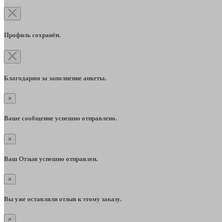
Профиль сохранён.
Благодарим за заполнение анкеты.
×
Ваше сообщение успешно отправлено.
×
Ваш Отзыв успешно отправлен.
×
Вы уже оставляли отзыв к этому заказу.
×