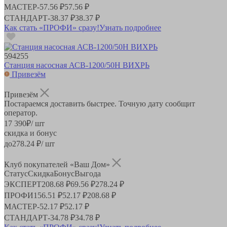
МАСТЕР
-
57.56 ₽
57.56 ₽
СТАНДАРТ
-
38.37 ₽
38.37 ₽
Как стать «ПРОФИ» сразу!
Узнать подробнее
594255
Станция насосная АСВ-1200/50Н ВИХРЬ
Привезём
Привезём
Постараемся доставить быстрее. Точную дату сообщит
оператор.
17 390
₽
/ шт
скидка и бонус
до
278.24
₽/ шт
Клуб покупателей «Ваш Дом»
Статус
Скидка
Бонус
Выгода
ЭКСПЕРТ
208.68 ₽
69.56 ₽
278.24 ₽
ПРОФИ
156.51 ₽
52.17 ₽
208.68 ₽
МАСТЕР
-
52.17 ₽
52.17 ₽
СТАНДАРТ
-
34.78 ₽
34.78 ₽