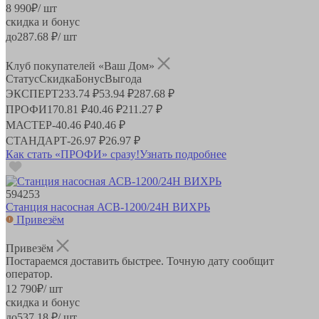
8 990
₽
/ шт
скидка и бонус
до
287.68
₽/ шт
Клуб покупателей «Ваш Дом»
Статус
Скидка
Бонус
Выгода
ЭКСПЕРТ
233.74 ₽
53.94 ₽
287.68 ₽
ПРОФИ
170.81 ₽
40.46 ₽
211.27 ₽
МАСТЕР
-
40.46 ₽
40.46 ₽
СТАНДАРТ
-
26.97 ₽
26.97 ₽
Как стать «ПРОФИ» сразу!
Узнать подробнее
594253
Станция насосная АСВ-1200/24Н ВИХРЬ
Привезём
Привезём
Постараемся доставить быстрее. Точную дату сообщит
оператор.
12 790
₽
/ шт
скидка и бонус
до
537.18
₽/ шт