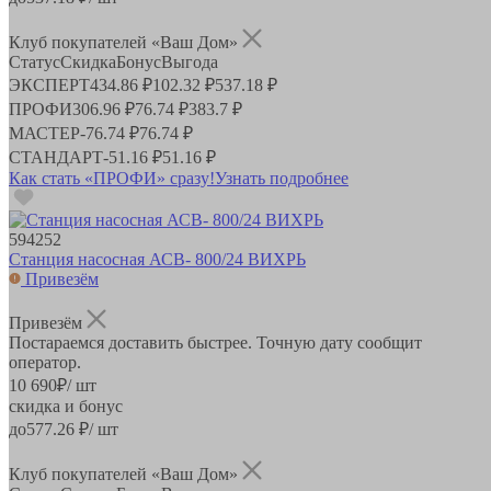
Клуб покупателей «Ваш Дом»
Статус
Скидка
Бонус
Выгода
ЭКСПЕРТ
434.86 ₽
102.32 ₽
537.18 ₽
ПРОФИ
306.96 ₽
76.74 ₽
383.7 ₽
МАСТЕР
-
76.74 ₽
76.74 ₽
СТАНДАРТ
-
51.16 ₽
51.16 ₽
Как стать «ПРОФИ» сразу!
Узнать подробнее
594252
Станция насосная АСВ- 800/24 ВИХРЬ
Привезём
Привезём
Постараемся доставить быстрее. Точную дату сообщит
оператор.
10 690
₽
/ шт
скидка и бонус
до
577.26
₽/ шт
Клуб покупателей «Ваш Дом»