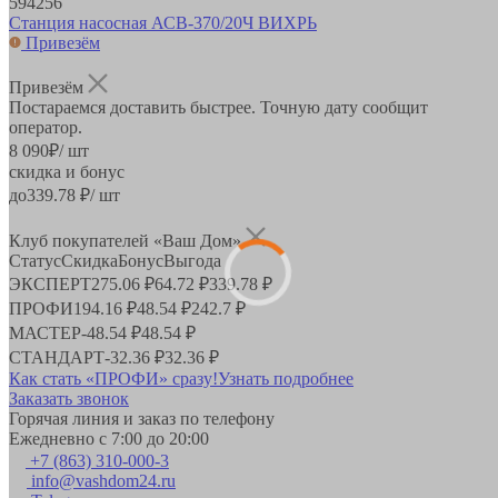
594256
Станция насосная АСВ-370/20Ч ВИХРЬ
Привезём
Привезём
Постараемся доставить быстрее. Точную дату сообщит
оператор.
8 090
₽
/ шт
скидка и бонус
до
339.78
₽/ шт
Клуб покупателей «Ваш Дом»
Статус
Скидка
Бонус
Выгода
ЭКСПЕРТ
275.06 ₽
64.72 ₽
339.78 ₽
ПРОФИ
194.16 ₽
48.54 ₽
242.7 ₽
МАСТЕР
-
48.54 ₽
48.54 ₽
СТАНДАРТ
-
32.36 ₽
32.36 ₽
Как стать «ПРОФИ» сразу!
Узнать подробнее
Заказать звонок
Горячая линия и заказ по телефону
Ежедневно с 7:00 до 20:00
+7 (863) 310-000-3
info@vashdom24.ru