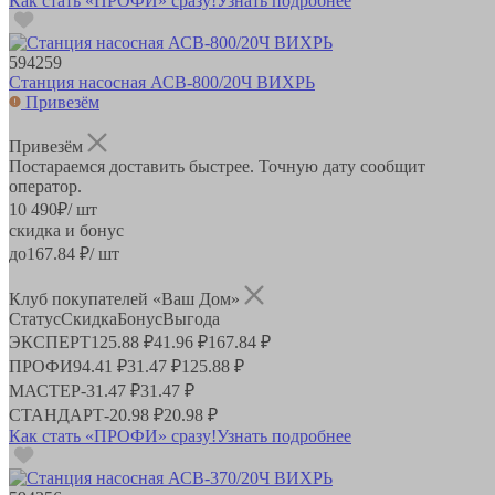
Как стать «ПРОФИ» сразу!
Узнать подробнее
594259
Станция насосная АСВ-800/20Ч ВИХРЬ
Привезём
Привезём
Постараемся доставить быстрее. Точную дату сообщит
оператор.
10 490
₽
/ шт
скидка и бонус
до
167.84
₽/ шт
Клуб покупателей «Ваш Дом»
Статус
Скидка
Бонус
Выгода
ЭКСПЕРТ
125.88 ₽
41.96 ₽
167.84 ₽
ПРОФИ
94.41 ₽
31.47 ₽
125.88 ₽
МАСТЕР
-
31.47 ₽
31.47 ₽
СТАНДАРТ
-
20.98 ₽
20.98 ₽
Как стать «ПРОФИ» сразу!
Узнать подробнее