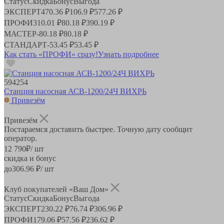
Статус
Скидка
Бонус
Выгода
ЭКСПЕРТ
470.36 ₽
106.9 ₽
577.26 ₽
ПРОФИ
310.01 ₽
80.18 ₽
390.19 ₽
МАСТЕР
-
80.18 ₽
80.18 ₽
СТАНДАРТ
-
53.45 ₽
53.45 ₽
Как стать «ПРОФИ» сразу!
Узнать подробнее
594254
Станция насосная АСВ-1200/24Ч ВИХРЬ
Привезём
Привезём
Постараемся доставить быстрее. Точную дату сообщит
оператор.
12 790
₽
/ шт
скидка и бонус
до
306.96
₽/ шт
Клуб покупателей «Ваш Дом»
Статус
Скидка
Бонус
Выгода
ЭКСПЕРТ
230.22 ₽
76.74 ₽
306.96 ₽
ПРОФИ
179.06 ₽
57.56 ₽
236.62 ₽