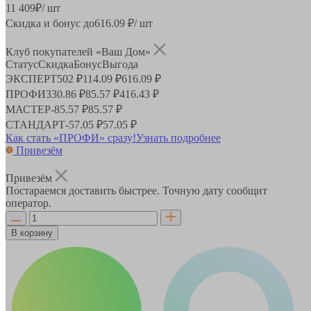
11 409
₽
/ шт
Скидка и бонус до
616.09
₽/ шт
Клуб покупателей «Ваш Дом»
Статус
Скидка
Бонус
Выгода
ЭКСПЕРТ
502 ₽
114.09 ₽
616.09 ₽
ПРОФИ
330.86 ₽
85.57 ₽
416.43 ₽
МАСТЕР
-
85.57 ₽
85.57 ₽
СТАНДАРТ
-
57.05 ₽
57.05 ₽
Как стать «ПРОФИ» сразу!
Узнать подробнее
Привезём
Привезём
Постараемся доставить быстрее. Точную дату сообщит
оператор.
В корзину