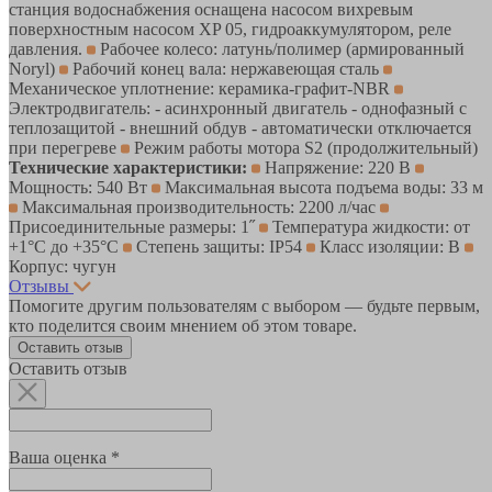
станция водоснабжения оснащена насосом вихревым
поверхностным насосом XP 05, гидроаккумулятором, реле
давления.
Рабочее колесо: латунь/полимер (армированный
Noryl)
Рабочий конец вала: нержавеющая сталь
Механическое уплотнение: керамика-графит-NBR
Электродвигатель: - асинхронный двигатель - однофазный с
теплозащитой - внешний обдув - автоматически отключается
при перегреве
Режим работы мотора S2 (продолжительный)
Технические характеристики:
Напряжение: 220 В
Мощность: 540 Вт
Максимальная высота подъема воды: 33 м
Максимальная производительность: 2200 л/час
Присоединительные размеры: 1˝
Температура жидкости: от
+1°С до +35°С
Степень защиты: IP54
Класс изоляции: B
Корпус: чугун
Отзывы
Помогите другим пользователям с выбором — будьте первым,
кто поделится своим мнением об этом товаре.
Оставить отзыв
Оставить отзыв
Ваша оценка *