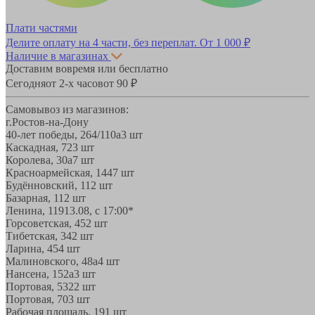
Плати частями
Делите оплату на 4 части, без переплат.
От 1 000 ₽
Наличие в магазинах
Доставим вовремя или бесплатно
Сегодня
от 2-х часов
от 90 ₽
Самовывоз из магазинов:
г.Ростов-на-Дону
40-лет победы, 264/110а
3 шт
Каскадная, 72
3 шт
Королева, 30а
7 шт
Красноармейская, 144
7 шт
Будённовский, 11
2 шт
Базарная, 11
2 шт
Ленина, 119
13.08, с 17:00*
Горсоветская, 45
2 шт
Тибетская, 34
2 шт
Ларина, 45
4 шт
Малиновского, 48а
4 шт
Нансена, 152а
3 шт
Портовая, 532
2 шт
Портовая, 70
3 шт
Рабочая площадь, 19
1 шт