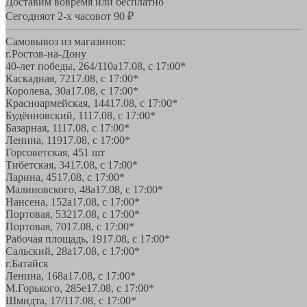
Доставим вовремя или бесплатно
Сегодня
от 2-х часов
от 90 ₽
Самовывоз из магазинов:
г.Ростов-на-Дону
40-лет победы, 264/110а
17.08, с 17:00*
Каскадная, 72
17.08, с 17:00*
Королева, 30а
17.08, с 17:00*
Красноармейская, 144
17.08, с 17:00*
Будённовский, 11
17.08, с 17:00*
Базарная, 11
17.08, с 17:00*
Ленина, 119
17.08, с 17:00*
Горсоветская, 45
1 шт
Тибетская, 34
17.08, с 17:00*
Ларина, 45
17.08, с 17:00*
Малиновского, 48а
17.08, с 17:00*
Нансена, 152а
17.08, с 17:00*
Портовая, 532
17.08, с 17:00*
Портовая, 70
17.08, с 17:00*
Рабочая площадь, 19
17.08, с 17:00*
Сальский, 28a
17.08, с 17:00*
г.Батайск
Ленина, 168а
17.08, с 17:00*
М.Горького, 285е
17.08, с 17:00*
Шмидта, 17/1
17.08, с 17:00*