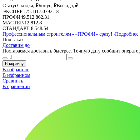
Статус
Скидка, ₽
Бонус, ₽
Выгода, ₽
ЭКСПЕРТ
75.11
17.07
92.18
ПРОФИ
49.5
12.8
62.31
МАСТЕР
-
12.8
12.8
СТАНДАРТ
-
8.54
8.54
Профессиональным строителям -
«ПРОФИ»
сразу!
›
Подробнее 
Под заказ
Доставим до
Постараемся доставить быстрее. Точную дату сообщит оператор
В корзину
В избранное
В избранном
Сравнить
В сравнении