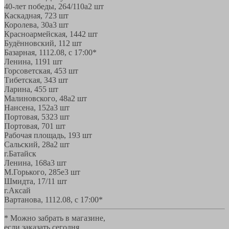
40-лет победы, 264/110а
2 шт
Каскадная, 72
3 шт
Королева, 30а
3 шт
Красноармейская, 144
2 шт
Будённовский, 11
2 шт
Базарная, 11
12.08, с 17:00*
Ленина, 119
1 шт
Горсоветская, 45
3 шт
Тибетская, 34
3 шт
Ларина, 45
5 шт
Малиновского, 48а
2 шт
Нансена, 152а
3 шт
Портовая, 532
3 шт
Портовая, 70
1 шт
Рабочая площадь, 19
3 шт
Сальский, 28a
2 шт
г.Батайск
Ленина, 168а
3 шт
М.Горького, 285е
3 шт
Шмидта, 17/1
1 шт
г.Аксай
Вартанова, 11
12.08, с 17:00*
* Можно забрать в магазине,
если заказать сегодня