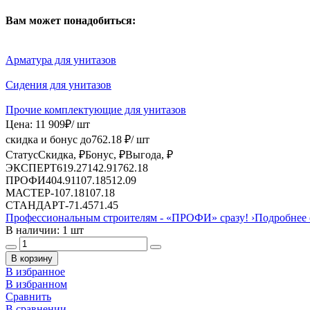
Вам может понадобиться:
Арматура для унитазов
Сидения для унитазов
Прочие комплектующие для унитазов
Цена:
11 909
₽
/ шт
скидка и бонус до
762.18
₽/ шт
Статус
Скидка, ₽
Бонус, ₽
Выгода, ₽
ЭКСПЕРТ
619.27
142.91
762.18
ПРОФИ
404.91
107.18
512.09
МАСТЕР
-
107.18
107.18
СТАНДАРТ
-
71.45
71.45
Профессиональным строителям -
«ПРОФИ»
сразу!
›
Подробнее 
В наличии: 1 шт
В корзину
В избранное
В избранном
Сравнить
В сравнении