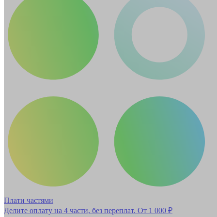
Плати частями
Делите оплату на 4 части, без переплат.
От 1 000 ₽