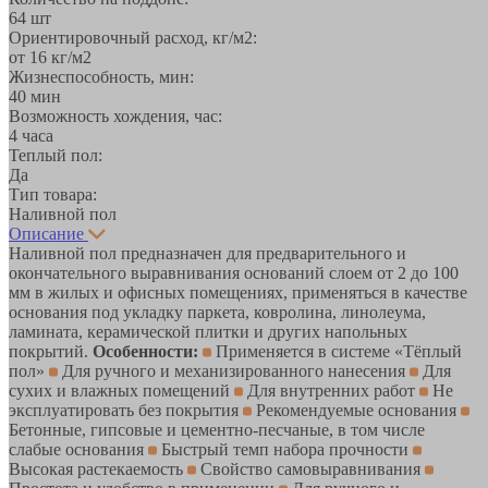
64 шт
Ориентировочный расход, кг/м2:
от 16 кг/м2
Жизнеспособность, мин:
40 мин
Возможность хождения, час:
4 часа
Теплый пол:
Да
Тип товара:
Наливной пол
Описание
Наливной пол предназначен для предварительного и
окончательного выравнивания оснований слоем от 2 до 100
мм в жилых и офисных помещениях, применяться в качестве
основания под укладку паркета, ковролина, линолеума,
ламината, керамической плитки и других напольных
покрытий.
Особенности:
Применяется в системе «Тёплый
пол»
Для ручного и механизированного нанесения
Для
сухих и влажных помещений
Для внутренних работ
Не
эксплуатировать без покрытия
Рекомендуемые основания
Бетонные, гипсовые и цементно-песчаные, в том числе
слабые основания
Быстрый темп набора прочности
Высокая растекаемость
Свойство самовыравнивания