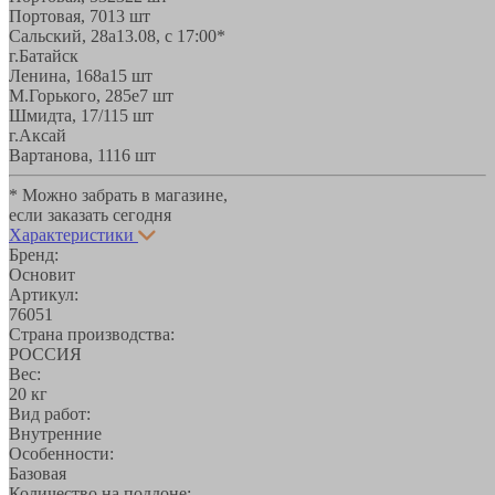
Портовая, 70
13 шт
Сальский, 28a
13.08, с 17:00*
г.Батайск
Ленина, 168а
15 шт
М.Горького, 285е
7 шт
Шмидта, 17/1
15 шт
г.Аксай
Вартанова, 11
16 шт
* Можно забрать в магазине,
если заказать сегодня
Характеристики
Бренд:
Основит
Артикул:
76051
Страна производства:
РОССИЯ
Вес:
20 кг
Вид работ:
Внутренние
Особенности:
Базовая
Количество на поддоне: