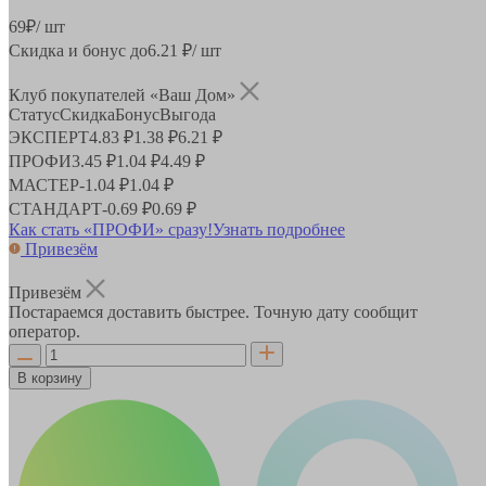
69
₽
/ шт
Скидка и бонус до
6.21
₽/ шт
Клуб покупателей «Ваш Дом»
Статус
Скидка
Бонус
Выгода
ЭКСПЕРТ
4.83 ₽
1.38 ₽
6.21 ₽
ПРОФИ
3.45 ₽
1.04 ₽
4.49 ₽
МАСТЕР
-
1.04 ₽
1.04 ₽
СТАНДАРТ
-
0.69 ₽
0.69 ₽
Как стать «ПРОФИ» сразу!
Узнать подробнее
Привезём
Привезём
Постараемся доставить быстрее. Точную дату сообщит
оператор.
В корзину