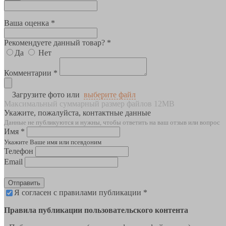
Ваша оценка *
Рекомендуете данный товар? *
Да
Нет
Комментарии *
Загрузите фото или
выберите файл
Максимальный суммарный размер файлов 12MB
Укажите, пожалуйста, контактные данные
Данные не публикуются и нужны, чтобы ответить на ваш отзыв или вопрос
Имя *
Укажите Ваше имя или псевдоним
Телефон
Email
Отправить
Я согласен с правилами публикации *
Правила публикации пользовательского контента