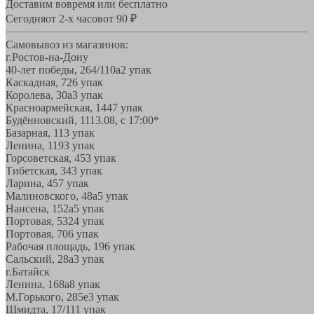
Доставим вовремя или бесплатно
Сегодня
от 2-х часов
от 90 ₽
Самовывоз из магазинов:
г.Ростов-на-Дону
40-лет победы, 264/110а
2 упак
Каскадная, 72
6 упак
Королева, 30а
3 упак
Красноармейская, 144
7 упак
Будённовский, 11
13.08, с 17:00*
Базарная, 11
3 упак
Ленина, 119
3 упак
Горсоветская, 45
3 упак
Тибетская, 34
3 упак
Ларина, 45
7 упак
Малиновского, 48а
5 упак
Нансена, 152а
5 упак
Портовая, 532
4 упак
Портовая, 70
6 упак
Рабочая площадь, 19
6 упак
Сальский, 28a
3 упак
г.Батайск
Ленина, 168а
8 упак
М.Горького, 285е
3 упак
Шмидта, 17/1
11 упак