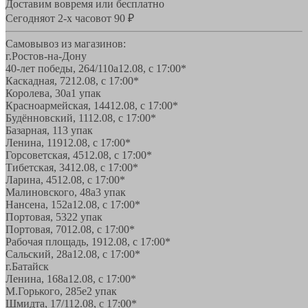
Доставим вовремя или бесплатно
Сегодня
от 2-х часов
от 90 ₽
Самовывоз из магазинов:
г.Ростов-на-Дону
40-лет победы, 264/110а
12.08, с 17:00*
Каскадная, 72
12.08, с 17:00*
Королева, 30а
1 упак
Красноармейская, 144
12.08, с 17:00*
Будённовский, 11
12.08, с 17:00*
Базарная, 11
3 упак
Ленина, 119
12.08, с 17:00*
Горсоветская, 45
12.08, с 17:00*
Тибетская, 34
12.08, с 17:00*
Ларина, 45
12.08, с 17:00*
Малиновского, 48а
3 упак
Нансена, 152а
12.08, с 17:00*
Портовая, 532
2 упак
Портовая, 70
12.08, с 17:00*
Рабочая площадь, 19
12.08, с 17:00*
Сальский, 28a
12.08, с 17:00*
г.Батайск
Ленина, 168а
12.08, с 17:00*
М.Горького, 285е
2 упак
Шмидта, 17/1
12.08, с 17:00*