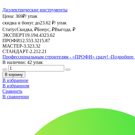
Диэлектрические инструменты
Цена:
369
₽
/ упак
скидка и бонус до
23.62
₽/ упак
Статус
Скидка, ₽
Бонус, ₽
Выгода, ₽
ЭКСПЕРТ
19.19
4.43
23.62
ПРОФИ
12.55
3.32
15.87
МАСТЕР
-
3.32
3.32
СТАНДАРТ
-
2.21
2.21
Профессиональным строителям -
«ПРОФИ»
сразу!
›
Подробнее 
В наличии: 42 упак
В корзину
В избранное
В избранном
Сравнить
В сравнении