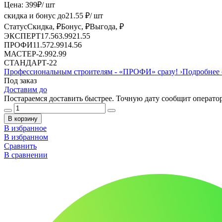
Цена:
399
₽
/ шт
скидка и бонус до
21.55
₽/ шт
Статус
Скидка, ₽
Бонус, ₽
Выгода, ₽
ЭКСПЕРТ
17.56
3.99
21.55
ПРОФИ
11.57
2.99
14.56
МАСТЕР
-
2.99
2.99
СТАНДАРТ
-
2
2
Профессиональным строителям -
«ПРОФИ»
сразу!
›
Подробнее 
Под заказ
Доставим до
Постараемся доставить быстрее. Точную дату сообщит оператор
В корзину
В избранное
В избранном
Сравнить
В сравнении