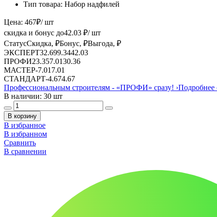
Тип товара:
Набор надфилей
Цена:
467
₽
/ шт
скидка и бонус до
42.03
₽/ шт
Статус
Скидка, ₽
Бонус, ₽
Выгода, ₽
ЭКСПЕРТ
32.69
9.34
42.03
ПРОФИ
23.35
7.01
30.36
МАСТЕР
-
7.01
7.01
СТАНДАРТ
-
4.67
4.67
Профессиональным строителям -
«ПРОФИ»
сразу!
›
Подробнее 
В наличии: 30 шт
В корзину
В избранное
В избранном
Сравнить
В сравнении