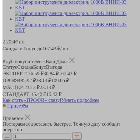
2 203
₽
/ шт
Скидка и бонус до
167.43
₽/ шт
Клуб покупателей «Ваш Дом»
Статус
Скидка
Бонус
Выгода
ЭКСПЕРТ
136.59 ₽
30.84 ₽
167.43 ₽
ПРОФИ
85.92 ₽
23.13 ₽
109.05 ₽
МАСТЕР
-
23.13 ₽
23.13 ₽
СТАНДАРТ
-
15.42 ₽
15.42 ₽
Как стать «ПРОФИ» сразу!
Узнать подробнее
Привезём
Привезём
Постараемся доставить быстрее. Точную дату сообщит
оператор.