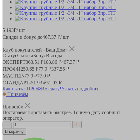
5 193
₽
/ шт
Скидка и бонус до
467.37
₽/ шт
Клуб покупателей «Ваш Дом»
Статус
Скидка
Бонус
Выгода
ЭКСПЕРТ
363.51 ₽
103.86 ₽
467.37 ₽
ПРОФИ
259.65 ₽
77.9 ₽
337.55 ₽
МАСТЕР
-
77.9 ₽
77.9 ₽
СТАНДАРТ
-
51.93 ₽
51.93 ₽
Как стать «ПРОФИ» сразу!
Узнать подробнее
Привезём
Привезём
Постараемся доставить быстрее. Точную дату сообщит
оператор.
В корзину