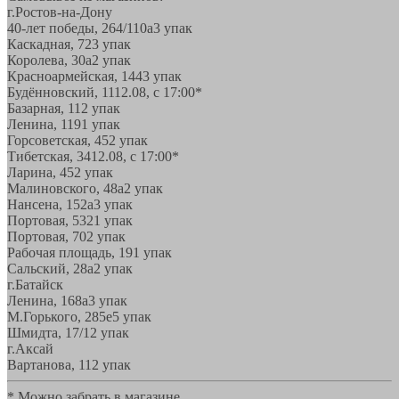
г.Ростов-на-Дону
40-лет победы, 264/110а
3 упак
Каскадная, 72
3 упак
Королева, 30а
2 упак
Красноармейская, 144
3 упак
Будённовский, 11
12.08, с 17:00*
Базарная, 11
2 упак
Ленина, 119
1 упак
Горсоветская, 45
2 упак
Тибетская, 34
12.08, с 17:00*
Ларина, 45
2 упак
Малиновского, 48а
2 упак
Нансена, 152а
3 упак
Портовая, 532
1 упак
Портовая, 70
2 упак
Рабочая площадь, 19
1 упак
Сальский, 28a
2 упак
г.Батайск
Ленина, 168а
3 упак
М.Горького, 285е
5 упак
Шмидта, 17/1
2 упак
г.Аксай
Вартанова, 11
2 упак
* Можно забрать в магазине,