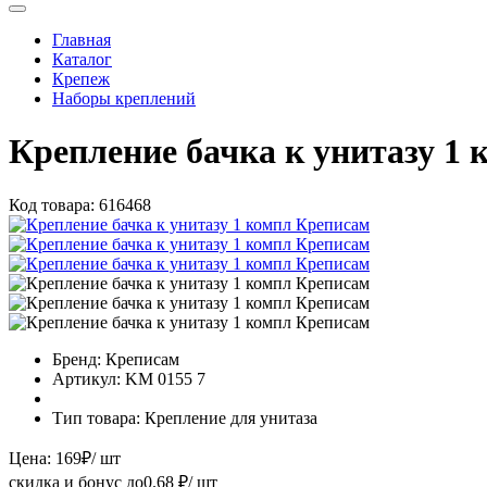
Главная
Каталог
Крепеж
Наборы креплений
Крепление бачка к унитазу 1
Код товара:
616468
Бренд:
Креписам
Артикул:
KM 0155 7
Тип товара:
Крепление для унитаза
Цена:
169
₽
/ шт
скидка и бонус до
0.68
₽/ шт