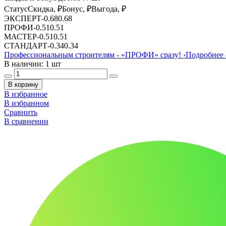
Статус
Скидка, ₽
Бонус, ₽
Выгода, ₽
ЭКСПЕРТ
-
0.68
0.68
ПРОФИ
-
0.51
0.51
МАСТЕР
-
0.51
0.51
СТАНДАРТ
-
0.34
0.34
Профессиональным строителям -
«ПРОФИ»
сразу!
›
Подробнее 
В наличии: 1 шт
В корзину
В избранное
В избранном
Сравнить
В сравнении