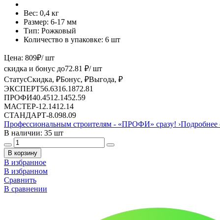
Вес:
0,4 кг
Размер:
6-17 мм
Тип:
Рожковый
Количество в упаковке:
6 шт
Цена:
809
₽
/ шт
скидка и бонус до
72.81
₽/ шт
Статус
Скидка, ₽
Бонус, ₽
Выгода, ₽
ЭКСПЕРТ
56.63
16.18
72.81
ПРОФИ
40.45
12.14
52.59
МАСТЕР
-
12.14
12.14
СТАНДАРТ
-
8.09
8.09
Профессиональным строителям -
«ПРОФИ»
сразу!
›
Подробнее 
В наличии: 35 шт
В корзину
В избранное
В избранном
Сравнить
В сравнении