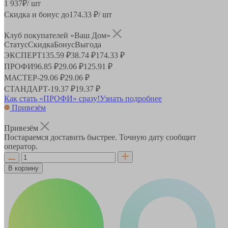
1 937
₽
/ шт
Скидка и бонус до
174.33
₽/ шт
Клуб покупателей «Ваш Дом»
Статус
Скидка
Бонус
Выгода
ЭКСПЕРТ
135.59 ₽
38.74 ₽
174.33 ₽
ПРОФИ
96.85 ₽
29.06 ₽
125.91 ₽
МАСТЕР
-
29.06 ₽
29.06 ₽
СТАНДАРТ
-
19.37 ₽
19.37 ₽
Как стать «ПРОФИ» сразу!
Узнать подробнее
Привезём
Привезём
Постараемся доставить быстрее. Точную дату сообщит
оператор.
В корзину