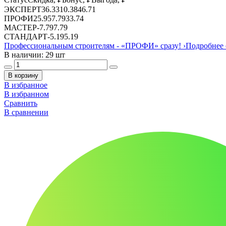
ЭКСПЕРТ
36.33
10.38
46.71
ПРОФИ
25.95
7.79
33.74
МАСТЕР
-
7.79
7.79
СТАНДАРТ
-
5.19
5.19
Профессиональным строителям -
«ПРОФИ»
сразу!
›
Подробнее 
В наличии: 29 шт
В корзину
В избранное
В избранном
Сравнить
В сравнении