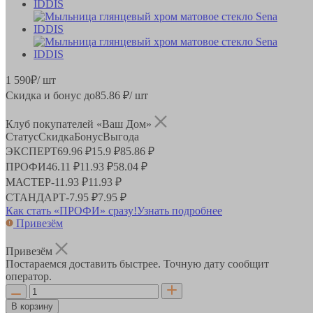
1 590
₽
/ шт
Скидка и бонус до
85.86
₽/ шт
Клуб покупателей «Ваш Дом»
Статус
Скидка
Бонус
Выгода
ЭКСПЕРТ
69.96 ₽
15.9 ₽
85.86 ₽
ПРОФИ
46.11 ₽
11.93 ₽
58.04 ₽
МАСТЕР
-
11.93 ₽
11.93 ₽
СТАНДАРТ
-
7.95 ₽
7.95 ₽
Как стать «ПРОФИ» сразу!
Узнать подробнее
Привезём
Привезём
Постараемся доставить быстрее. Точную дату сообщит
оператор.
В корзину