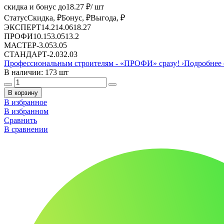
скидка и бонус до
18.27
₽/ шт
Статус
Скидка, ₽
Бонус, ₽
Выгода, ₽
ЭКСПЕРТ
14.21
4.06
18.27
ПРОФИ
10.15
3.05
13.2
МАСТЕР
-
3.05
3.05
СТАНДАРТ
-
2.03
2.03
Профессиональным строителям -
«ПРОФИ»
сразу!
›
Подробнее 
В наличии: 173 шт
В корзину
В избранное
В избранном
Сравнить
В сравнении