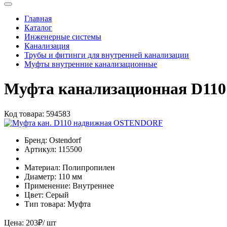
Главная
Каталог
Инженерные системы
Канализация
Трубы и фитинги для внутренней канализации
Муфты внутренние канализационные
Муфта канализационная D1
Код товара:
594583
Бренд:
Ostendorf
Артикул:
115500
Материал:
Полипропилен
Диаметр:
110 мм
Применение:
Внутреннее
Цвет:
Серый
Тип товара:
Муфта
Цена:
203
₽
/ шт