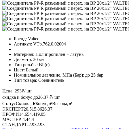
Бренд:
Valtec
Артикул:
VTp.762.0.02004
Материал:
Полипропилен + латунь
Диаметр:
20 мм
Тип резьбы:
ВР(г)
Цвет:
Белый
Номинальное давление, МПа (Бар):
до 25 бар
Тип товара:
Соединитель
Цена:
293
₽
/ шт
скидка и бонус до
26.37
₽/ шт
Статус
Скидка, ₽
Бонус, ₽
Выгода, ₽
ЭКСПЕРТ
20.51
5.86
26.37
ПРОФИ
14.65
4.4
19.05
МАСТЕР
-
4.4
4.4
СТАНДАРТ
-
2.93
2.93