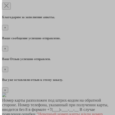
Благодарим за заполнение анкеты.
×
Ваше сообщение успешно отправлено.
×
Ваш Отзыв успешно отправлен.
×
Вы уже оставляли отзыв к этому заказу.
×
Номер карты разположен под штрих-кодом на обратной
стороне. Номер телефона, указанный при получении карты,
вводится без 8 в формате +7(___)-___-__-__ В случае
появления ошибки
"Неверный номер карты и/или номер