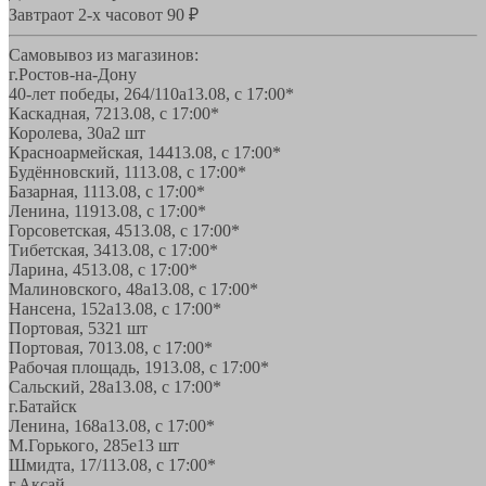
Завтра
от 2-х часов
от 90 ₽
Самовывоз из магазинов:
г.Ростов-на-Дону
40-лет победы, 264/110а
13.08, с 17:00*
Каскадная, 72
13.08, с 17:00*
Королева, 30а
2 шт
Красноармейская, 144
13.08, с 17:00*
Будённовский, 11
13.08, с 17:00*
Базарная, 11
13.08, с 17:00*
Ленина, 119
13.08, с 17:00*
Горсоветская, 45
13.08, с 17:00*
Тибетская, 34
13.08, с 17:00*
Ларина, 45
13.08, с 17:00*
Малиновского, 48а
13.08, с 17:00*
Нансена, 152а
13.08, с 17:00*
Портовая, 532
1 шт
Портовая, 70
13.08, с 17:00*
Рабочая площадь, 19
13.08, с 17:00*
Сальский, 28a
13.08, с 17:00*
г.Батайск
Ленина, 168а
13.08, с 17:00*
М.Горького, 285е
13 шт
Шмидта, 17/1
13.08, с 17:00*
г.Аксай