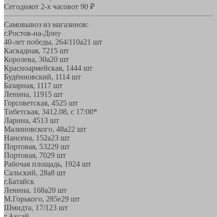
Сегодня
от 2-х часов
от 90 ₽
Самовывоз из магазинов:
г.Ростов-на-Дону
40-лет победы, 264/110а
21 шт
Каскадная, 72
15 шт
Королева, 30а
20 шт
Красноармейская, 144
4 шт
Будённовский, 11
14 шт
Базарная, 11
17 шт
Ленина, 119
15 шт
Горсоветская, 45
25 шт
Тибетская, 34
12.08, с 17:00*
Ларина, 45
13 шт
Малиновского, 48а
22 шт
Нансена, 152а
23 шт
Портовая, 532
29 шт
Портовая, 70
29 шт
Рабочая площадь, 19
24 шт
Сальский, 28a
8 шт
г.Батайск
Ленина, 168а
20 шт
М.Горького, 285е
29 шт
Шмидта, 17/1
23 шт
г.Аксай