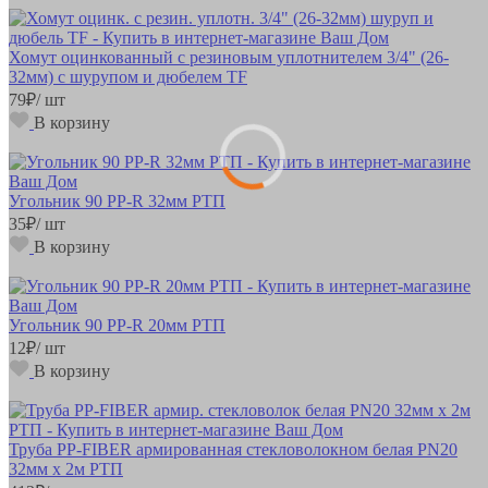
Хомут оцинкованный с резиновым уплотнителем 3/4" (26-
32мм) с шурупом и дюбелем TF
79
₽
/ шт
В корзину
Угольник 90 РР-R 32мм РТП
35
₽
/ шт
В корзину
Угольник 90 РР-R 20мм РТП
12
₽
/ шт
В корзину
Труба РР-FIBER армированная стекловолокном белая PN20
32мм х 2м РТП