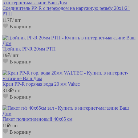
Соединитель РР-R с переходом на наружную резьбу 20х1/2"
РТП
117
₽
/ шт
В корзину
Тройник РР-R 20мм РТП
19
₽
/ шт
В корзину
Кран РР-R горячая вода 20 мм Valtec
313
₽
/ шт
В корзину
Пакет полиэтиленовый 40х65 см
11
₽
/ шт
В корзину