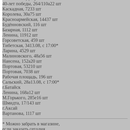
40-лет победы, 264/110а
22 шт
Каскадная, 72
33 шт
Королева, 30а
75 шт
Красноармейская, 144
37 шт
Будённовский, 11
6 шт
Базарная, 11
12 шт
Ленина, 119
12 шт
Горсоветская, 45
9 шт
Тибетская, 34
13.08, с 17:00*
Ларина, 45
29 шт
Малиновского, 48а
56 шт
Нансена, 152а
20 шт
Портовая, 532
10 шт
Портовая, 70
38 шт
Рабочая площадь, 19
6 шт
Сальский, 28a
13.08, с 17:00*
г.Батайск
Ленина, 168а
12 шт
М.Горького, 285е
16 шт
Шмидта, 17/1
43 шт
г.Аксай
Вартанова, 11
17 шт
* Можно забрать в магазине,
если заказать сегодня