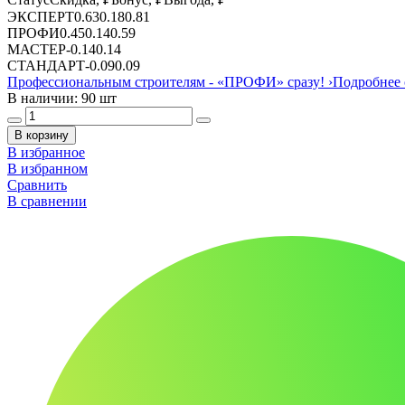
ЭКСПЕРТ
0.63
0.18
0.81
ПРОФИ
0.45
0.14
0.59
МАСТЕР
-
0.14
0.14
СТАНДАРТ
-
0.09
0.09
Профессиональным строителям -
«ПРОФИ»
сразу!
›
Подробнее 
В наличии: 90 шт
В корзину
В избранное
В избранном
Сравнить
В сравнении