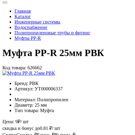
Главная
Каталог
Инженерные системы
Водоснабжение
Полипропиленовые трубы и фитинг
Муфты PP-R
Муфта РР-R 25мм РВК
Код товара:
626662
Бренд:
РВК
Артикул:
УТ000006337
Материал:
Полипропилен
Диаметр:
25 мм
Тип товара:
Муфта
Цена:
9
₽
/ шт
скидка и бонус до
0.81
₽/ шт
Статус
Скидка, ₽
Бонус, ₽
Выгода, ₽