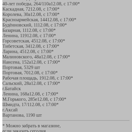
40-лет победы, 264/110а
12.08, с 17:00*
Каскадная, 72
12.08, с 17:00*
Королева, 30а
12.08, с 17:00*
Красноармейская, 144
12.08, с 17:00*
Будённовский, 11
12.08, с 17:00*
Базарная, 11
12.08, с 17:00*
Ленина, 119
12.08, с 17:00*
Горсоветская, 45
12.08, с 17:00*
Тибетская, 34
12.08, с 17:00*
Ларина, 45
12.08, с 17:00*
Малиновского, 48а
12.08, с 17:00*
Нансена, 152а
12.08, с 17:00*
Портовая, 532
9 шт
Портовая, 70
12.08, с 17:00*
Рабочая площадь, 19
12.08, с 17:00*
Сальский, 28a
12.08, с 17:00*
г.Батайск
Ленина, 168а
12.08, с 17:00*
М.Горького, 285е
12.08, с 17:00*
Шмидта, 17/1
12.08, с 17:00*
г.Аксай
Вартанова, 11
90 шт
* Можно забрать в магазине,
если заказать сегодня