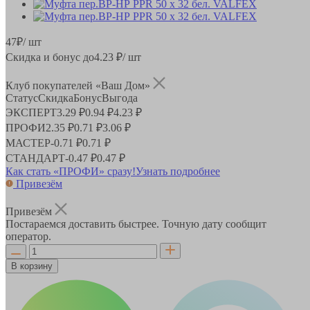
47
₽
/ шт
Скидка и бонус до
4.23
₽/ шт
Клуб покупателей «Ваш Дом»
Статус
Скидка
Бонус
Выгода
ЭКСПЕРТ
3.29 ₽
0.94 ₽
4.23 ₽
ПРОФИ
2.35 ₽
0.71 ₽
3.06 ₽
МАСТЕР
-
0.71 ₽
0.71 ₽
СТАНДАРТ
-
0.47 ₽
0.47 ₽
Как стать «ПРОФИ» сразу!
Узнать подробнее
Привезём
Привезём
Постараемся доставить быстрее. Точную дату сообщит
оператор.
В корзину