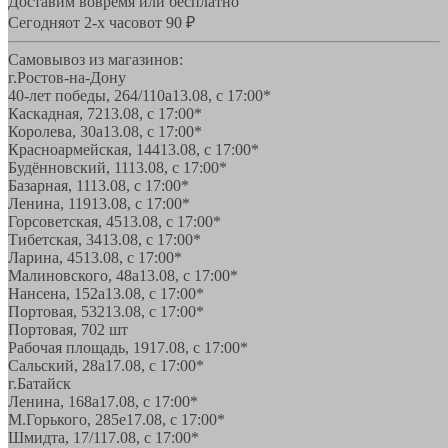
Доставим вовремя или бесплатно
Сегодня
от 2-х часов
от 90 ₽
Самовывоз из магазинов:
г.Ростов-на-Дону
40-лет победы, 264/110а
13.08, с 17:00*
Каскадная, 72
13.08, с 17:00*
Королева, 30а
13.08, с 17:00*
Красноармейская, 144
13.08, с 17:00*
Будённовский, 11
13.08, с 17:00*
Базарная, 11
13.08, с 17:00*
Ленина, 119
13.08, с 17:00*
Горсоветская, 45
13.08, с 17:00*
Тибетская, 34
13.08, с 17:00*
Ларина, 45
13.08, с 17:00*
Малиновского, 48а
13.08, с 17:00*
Нансена, 152а
13.08, с 17:00*
Портовая, 532
13.08, с 17:00*
Портовая, 70
2 шт
Рабочая площадь, 19
17.08, с 17:00*
Сальский, 28a
17.08, с 17:00*
г.Батайск
Ленина, 168а
17.08, с 17:00*
М.Горького, 285е
17.08, с 17:00*
Шмидта, 17/1
17.08, с 17:00*