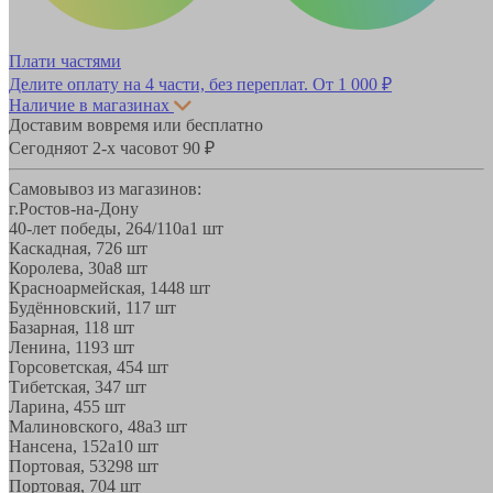
Плати частями
Делите оплату на 4 части, без переплат.
От 1 000 ₽
Наличие в магазинах
Доставим вовремя или бесплатно
Сегодня
от 2-х часов
от 90 ₽
Самовывоз из магазинов:
г.Ростов-на-Дону
40-лет победы, 264/110а
1 шт
Каскадная, 72
6 шт
Королева, 30а
8 шт
Красноармейская, 144
8 шт
Будённовский, 11
7 шт
Базарная, 11
8 шт
Ленина, 119
3 шт
Горсоветская, 45
4 шт
Тибетская, 34
7 шт
Ларина, 45
5 шт
Малиновского, 48а
3 шт
Нансена, 152а
10 шт
Портовая, 532
98 шт
Портовая, 70
4 шт