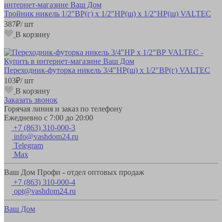
Тройник никель 1/2"ВР(г) х 1/2"НР(ш) х 1/2"НР(ш) VALTEC
387
₽
/ шт
В корзину
Переходник-футорка никель 3/4"НР(ш) х 1/2"ВР(г) VALTEC
103
₽
/ шт
В корзину
Заказать звонок
Горячая линия и заказ по телефону
Ежедневно с 7:00 до 20:00
+7 (863) 310-000-3
info@vashdom24.ru
Telegram
Max
Ваш Дом Профи - отдел оптовых продаж
+7 (863) 310-000-4
opt@vashdom24.ru
Ваш Дом