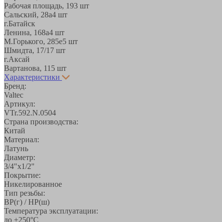
Рабочая площадь, 19
3 шт
Сальский, 28a
4 шт
г.Батайск
Ленина, 168а
4 шт
М.Горького, 285е
5 шт
Шмидта, 17/1
7 шт
г.Аксай
Вартанова, 11
5 шт
Характеристики
Бренд:
Valtec
Артикул:
VTr.592.N.0504
Страна производства:
Китай
Материал:
Латунь
Диаметр:
3/4"х1/2"
Покрытие:
Никелированное
Тип резьбы:
ВР(г) / НР(ш)
Температура эксплуатации:
до +250°С