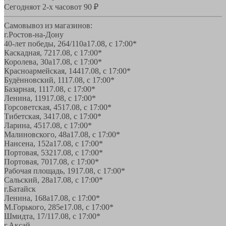
Сегодня
от 2-х часов
от 90 ₽
Самовывоз из магазинов:
г.Ростов-на-Дону
40-лет победы, 264/110а
17.08, с 17:00*
Каскадная, 72
17.08, с 17:00*
Королева, 30а
17.08, с 17:00*
Красноармейская, 144
17.08, с 17:00*
Будённовский, 11
17.08, с 17:00*
Базарная, 11
17.08, с 17:00*
Ленина, 119
17.08, с 17:00*
Горсоветская, 45
17.08, с 17:00*
Тибетская, 34
17.08, с 17:00*
Ларина, 45
17.08, с 17:00*
Малиновского, 48а
17.08, с 17:00*
Нансена, 152а
17.08, с 17:00*
Портовая, 532
17.08, с 17:00*
Портовая, 70
17.08, с 17:00*
Рабочая площадь, 19
17.08, с 17:00*
Сальский, 28a
17.08, с 17:00*
г.Батайск
Ленина, 168а
17.08, с 17:00*
М.Горького, 285е
17.08, с 17:00*
Шмидта, 17/1
17.08, с 17:00*
г.Аксай