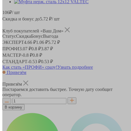
106
₽
/ шт
Скидка и бонус до
5.72
₽/ шт
Клуб покупателей «Ваш Дом»
Статус
Скидка
Бонус
Выгода
ЭКСПЕРТ
4.66 ₽
1.06 ₽
5.72 ₽
ПРОФИ
3.07 ₽
0.8 ₽
3.87 ₽
МАСТЕР
-
0.8 ₽
0.8 ₽
СТАНДАРТ
-
0.53 ₽
0.53 ₽
Как стать «ПРОФИ» сразу!
Узнать подробнее
Привезём
Привезём
Постараемся доставить быстрее. Точную дату сообщит
оператор.
В корзину