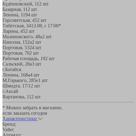
Будённовский, 11
2 шт
Базарная, 11
2 шт
Ленина, 119
4 шт
Горсоветская, 45
2 шт
Тибетская, 34
13.08, с 17:00*
Ларина, 45
2 шт
Малиновского, 48а
2 шт
Нансена, 152а
2 шт
Портовая, 532
4 шт
Портовая, 70
2 шт
Рабочая площадь, 19
2 шт
Сальский, 28a
3 шт
г.Батайск
Ленина, 168а
4 шт
М.Горького, 285е
1 шт
Шмидта, 17/1
2 шт
г.Аксай
Вартанова, 11
2 шт
* Можно забрать в магазине,
если заказать сегодня
Характеристики
Бренд:
Valtec
Артикул: