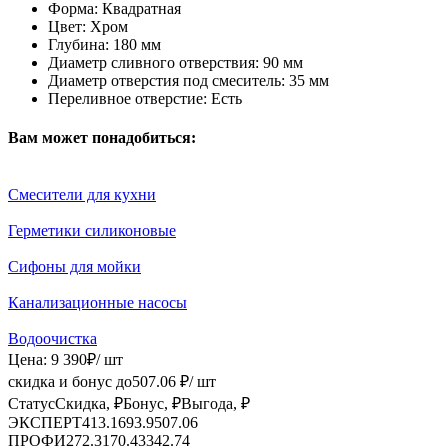
Форма:
Квадратная
Цвет:
Хром
Глубина:
180 мм
Диаметр сливного отверствия:
90 мм
Диаметр отверстия под смеситель:
35 мм
Переливное отверстие:
Есть
Вам может понадобиться:
Смесители для кухни
Герметики силиконовые
Сифоны для мойки
Канализационные насосы
Водоочистка
Цена:
9 390
₽
/ шт
скидка и бонус до
507.06
₽/ шт
Статус
Скидка, ₽
Бонус, ₽
Выгода, ₽
ЭКСПЕРТ
413.16
93.9
507.06
ПРОФИ
272.31
70.43
342.74