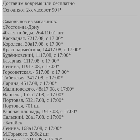
Доставим вовремя или бесплатно
Сегодня
от 2-х часов
от 90 ₽
Самовывоз из магазинов:
г.Ростов-на-Дону
40-лет победы, 264/110а
1 шт
Каскадная, 72
17.08, с 17:00*
Королева, 30а
17.08, с 17:00*
Красноармейская, 144
17.08, с 17:00*
Будённовский, 11
17.08, с 17:00*
Базарная, 11
17.08, с 17:00*
Ленина, 119
17.08, с 17:00*
Горсоветская, 45
17.08, с 17:00*
Тибетская, 34
17.08, с 17:00*
Ларина, 45
17.08, с 17:00*
Малиновского, 48а
17.08, с 17:00*
Нансена, 152а
17.08, с 17:00*
Портовая, 532
17.08, с 17:00*
Портовая, 70
1 шт
Рабочая площадь, 19
17.08, с 17:00*
Сальский, 28a
17.08, с 17:00*
г.Батайск
Ленина, 168а
17.08, с 17:00*
М.Горького, 285е
2 шт
Шмидта, 17/1
17.08, с 17:00*