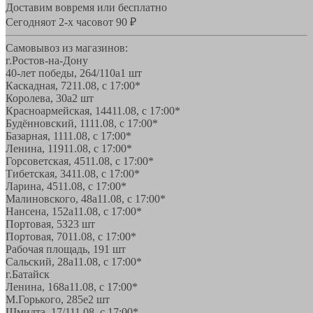
Доставим вовремя или бесплатно
Сегодня
от 2-х часов
от 90 ₽
Самовывоз из магазинов:
г.Ростов-на-Дону
40-лет победы, 264/110а
1 шт
Каскадная, 72
11.08, с 17:00*
Королева, 30а
2 шт
Красноармейская, 144
11.08, с 17:00*
Будённовский, 11
11.08, с 17:00*
Базарная, 11
11.08, с 17:00*
Ленина, 119
11.08, с 17:00*
Горсоветская, 45
11.08, с 17:00*
Тибетская, 34
11.08, с 17:00*
Ларина, 45
11.08, с 17:00*
Малиновского, 48а
11.08, с 17:00*
Нансена, 152а
11.08, с 17:00*
Портовая, 532
3 шт
Портовая, 70
11.08, с 17:00*
Рабочая площадь, 19
1 шт
Сальский, 28a
11.08, с 17:00*
г.Батайск
Ленина, 168а
11.08, с 17:00*
М.Горького, 285е
2 шт
Шмидта, 17/1
11.08, с 17:00*