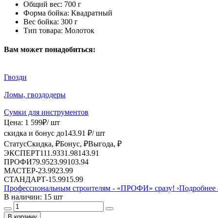
Общий вес:
700 г
Форма бойка:
Квадратный
Вес бойка:
300 г
Тип товара:
Молоток
Вам может понадобиться:
Гвозди
Ломы, гвоздодеры
Сумки для инструментов
Цена:
1 599
₽
/ шт
скидка и бонус до
143.91
₽/ шт
Статус
Скидка, ₽
Бонус, ₽
Выгода, ₽
ЭКСПЕРТ
111.93
31.98
143.91
ПРОФИ
79.95
23.99
103.94
МАСТЕР
-
23.99
23.99
СТАНДАРТ
-
15.99
15.99
Профессиональным строителям -
«ПРОФИ»
сразу!
›
Подробнее 
В наличии: 15 шт
В корзину